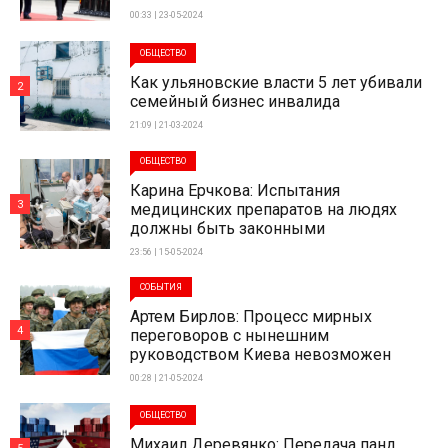
00:33 | 23-05-2024
ОБЩЕСТВО
Как ульяновские власти 5 лет убивали
2
семейный бизнес инвалида
21:09 | 21-03-2024
ОБЩЕСТВО
Карина Ерчкова: Испытания
3
медицинских препаратов на людях
должны быть законными
23:56 | 15-05-2024
СОБЫТИЯ
Артем Бирлов: Процесс мирных
4
переговоров с нынешним
руководством Киева невозможен
00:28 | 21-05-2024
ОБЩЕСТВО
Михаил Деревянко: Передача панд