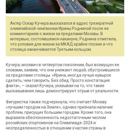
Актер Оскар Кучера высказался в адрес трехкратной
олимпийской чемпионки Ирины Родниной после ее
комментариев о жизни за пределами Москвы. В
интервью, состоявшемся накануне, Роднина отметила,
что условия для жизни за МКАД крайне плохие и что
столица заканчивается Третьим кольцом.
Кучера, москвич в четвертом поколении, был возмущен ее
словами, заявив, что они унижают людей, обустроившихся
за пределами столицы. «Ирина, иногда лучше кувырок
сделать, чем говорить. Без обид. Просто констатация
факта», — сказал Кучера, указывая на то, что такие
высказывания лишь демонстрируют отрыв от реальности.
Фигуристка также подчеркнула, что считает Москву
«лучшим городом на Земле», однако признала наличие
проблем, присущих большим городам. Кроме того, она
выразила обеспокоенность недостаточным числом
российских спортсменов на Олимпиаде-2024 и
неопределенностью в отношении участия страны в