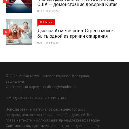
5
США — демонстрация доверия Китая
00:47 | 28-05-2024
СОБЫТИЯ
Диляра Ахметзянова: Стресс может
6
быть одной из причин ожирения
00:51 | 29-05-2024
© 2026 Мойка News | Сетевое издание. Все права
защищены.
Электронный адрес:
rustribuna@yandex.ru
Объединенные СМИ «РУСТРИБУНА»
Использование материалов разрешено только с
предварительного согласия правообладателей. Все
права на тексты и иллюстрации принадлежат их авторам.
Сайт может содержать материалы, не предназначенные