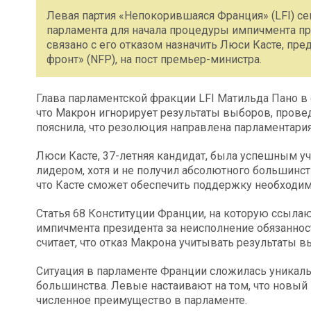
Левая партия «Непокорившаяся Франция» (LFI) с
парламента для начала процедуры импичмента п
связано с его отказом назначить Люси Касте, 
фронт» (NFP), на пост премьер-министра.
Глава парламентской фракции LFI Матильда Пано в с
что Макрон игнорирует результаты выборов, провед
пояснила, что резолюция направлена парламентари
Люси Касте, 37-летняя кандидат, была успешным уч
лидером, хотя и не получил абсолютного большинст
что Касте сможет обеспечить поддержку необходи
Статья 68 Конституции Франции, на которую ссылаю
импичмента президента за неисполнение обязаннос
считает, что отказ Макрона учитывать результаты
Ситуация в парламенте Франции сложилась уникальн
большинства. Левые настаивают на том, что новый 
численное преимущество в парламенте.