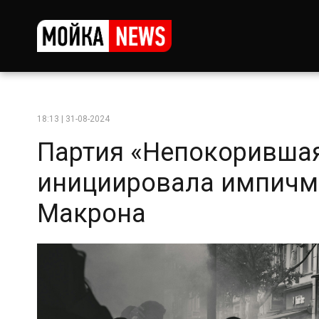
18:13 | 31-08-2024
Партия «Непокоривша
инициировала импич
Макрона