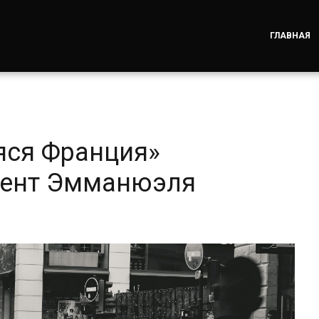
ГЛАВНАЯ
яся Франция»
мент Эмманюэля