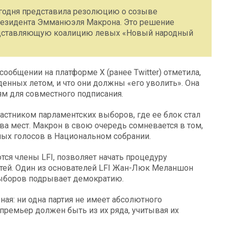
егодня представила резолюцию о созыве
резидента Эмманюэля Макрона. Это решение
представляющую коалицию левых «Новый народный
ообщении на платформе X (ранее Twitter) отметила,
енных летом, и что они должны «его уволить». Она
ям для совместного подписания.
астником парламентских выборов, где ее блок стал
ва мест. Макрон в свою очередь сомневается в том,
мых голосов в Национальном собрании.
тся члены LFI, позволяет начать процедуру
тей. Один из основателей LFI Жан-Люк Меланшон
 выборов подрывает демократию.
ая: ни одна партия не имеет абсолютного
премьер должен быть из их ряда, учитывая их