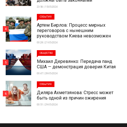
должны быть законными
23:56 | 15-05-2024
СОБЫТИЯ
Артем Бирлов: Процесс мирных
4
переговоров с нынешним
руководством Киева невозможен
00:28 | 21-05-2024
ОБЩЕСТВО
Михаил Деревянко: Передача панд
5
США — демонстрация доверия Китая
00:47 | 28-05-2024
СОБЫТИЯ
Диляра Ахметзянова: Стресс может
6
быть одной из причин ожирения
00:51 | 29-05-2024