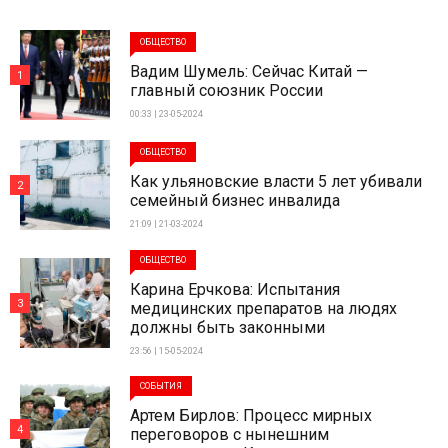
ОБЩЕСТВО
Вадим Шумель: Сейчас Китай —
1
главный союзник России
00:33 | 23-05-2024
ОБЩЕСТВО
Как ульяновские власти 5 лет убивали
2
семейный бизнес инвалида
21:09 | 21-03-2024
ОБЩЕСТВО
Карина Ерчкова: Испытания
3
медицинских препаратов на людях
должны быть законными
23:56 | 15-05-2024
СОБЫТИЯ
Артем Бирлов: Процесс мирных
4
переговоров с нынешним