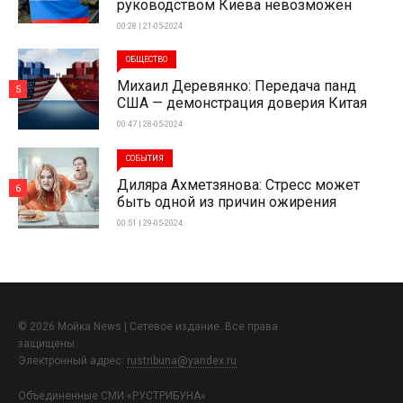
руководством Киева невозможен
00:28 | 21-05-2024
ОБЩЕСТВО
Михаил Деревянко: Передача панд
5
США — демонстрация доверия Китая
00:47 | 28-05-2024
СОБЫТИЯ
Диляра Ахметзянова: Стресс может
6
быть одной из причин ожирения
00:51 | 29-05-2024
© 2026 Мойка News | Сетевое издание. Все права
защищены.
Электронный адрес:
rustribuna@yandex.ru
Объединенные СМИ «РУСТРИБУНА»