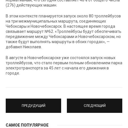
нормативный, что сегодня составляет 48% от общего числа
(276) действующих машин.
В этом контексте планируется запуск около 80 троллейбусов
на три межмуниципальных маршрута, соединяющих
Чебоксары и Новочебоксарск. В настоящее время города
связывает маршрут №62. «Троллейбусы будут обеспечивать
передвижение между Чебоксарами и Новочебоксарском, но
также будут выполнять маршруты в обоих городах», —
добавил Николаев.
В августе в Новочебоксарске уже состоялся запуск новых
троллейбусов, что стало первым полным обновлением парка
электротранспорта за 45 лет с начала его движения в
городе.
ПРЕДУДУЩИЙ
СЛЕДУЮЩИЙ
САМОЕ ПОПУЛЯРНОЕ