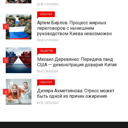
23:56 | 15-05-2024
СОБЫТИЯ
Артем Бирлов: Процесс мирных
4
переговоров с нынешним
руководством Киева невозможен
00:28 | 21-05-2024
ОБЩЕСТВО
Михаил Деревянко: Передача панд
5
США — демонстрация доверия Китая
00:47 | 28-05-2024
СОБЫТИЯ
Диляра Ахметзянова: Стресс может
6
быть одной из причин ожирения
00:51 | 29-05-2024