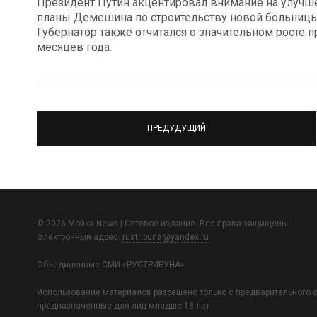
Президент Путин акцентировал внимание на улучш
планы Демешина по строительству новой больницы
Губернатор также отчитался о значительном росте 
месяцев года.
ПРЕДУДУЩИЙ
© 2026 Мойка News | Сетевое издание. Все права защищены.
Электронный адрес:
rustribuna@yandex.ru
Объединенные СМИ «РУСТРИБУНА»
Использование материалов разрешено только с предварительного с
предназначенные для лиц младше 18 лет.