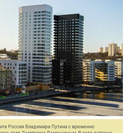
нта России Владимира Путина с временно
кого края Дмитрием Демешиным. В ходе встречи,