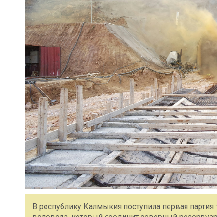
В республику Калмыкия поступила первая партия 
водовода, который соединит северный резервуар