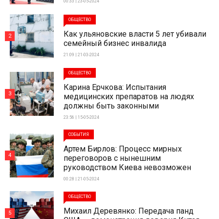
00:33 | 23-05-2024
ОБЩЕСТВО
Как ульяновские власти 5 лет убивали
2
семейный бизнес инвалида
21:09 | 21-03-2024
ОБЩЕСТВО
Карина Ерчкова: Испытания
3
медицинских препаратов на людях
должны быть законными
23:56 | 15-05-2024
СОБЫТИЯ
Артем Бирлов: Процесс мирных
4
переговоров с нынешним
руководством Киева невозможен
00:28 | 21-05-2024
ОБЩЕСТВО
Михаил Деревянко: Передача панд
5