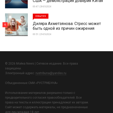
США — демонстрация доверия Китая
00:47 | 28-05-2024
СОБЫТИЯ
Диляра Ахметзянова: Стресс может
6
быть одной из причин ожирения
00:51 | 29-05-2024
© 2026 Мойка News | Сетевое издание. Все права
защищены.
Электронный адрес:
rustribuna@yandex.ru
Объединенные СМИ «РУСТРИБУНА»
Использование материалов разрешено только с
предварительного согласия правообладателей. Все
права на тексты и иллюстрации принадлежат их авторам.
Сайт может содержать материалы, не предназначенные
для лиц младше 18 лет.