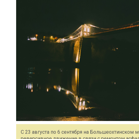
С 23 августа по 6 сентября на Большеохтинском 
реверсивное движение в связи с ремонтом асфаль