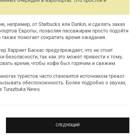
инных очередей в аэропортах. Это простой и
, например, от Starbucks или Dunkin, и сделать заказ
опортов Европы, позволяя пассажирам просто подойти
та также помогает сократить время ожидания.
ер Харриет Баскас предупреждает, что не стоит
 безопасности, так как это может привести к тому,
овать время, чтобы кофе был горячим и свежим.
многих туристов часто становятся источником тревог.
ызывать обеспокоенность. Более подробно о звуках,
е Turazbuka News.
СЛЕДУЮЩИЙ