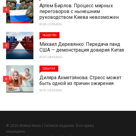
Артем Бирлов: Процесс мирных
4
переговоров с нынешним
руководством Киева невозможен
00:28 | 21-05-2024
ОБЩЕСТВО
Михаил Деревянко: Передача панд
5
США — демонстрация доверия Китая
00:47 | 28-05-2024
СОБЫТИЯ
Диляра Ахметзянова: Стресс может
6
быть одной из причин ожирения
00:51 | 29-05-2024
© 2026 Мойка News | Сетевое издание. Все права
защищены.