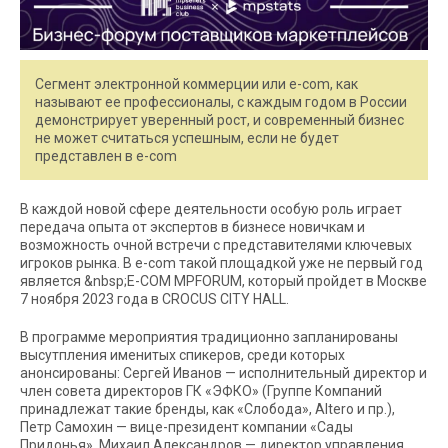
Сегмент электронной коммерции или e-com, как
называют ее профессионалы, с каждым годом в России
демонстрирует уверенный рост, и современный бизнес
не может считаться успешным, если не будет
представлен в e-com
В каждой новой сфере деятельности особую роль играет
передача опыта от экспертов в бизнесе новичкам и
возможность очной встречи с представителями ключевых
игроков рынка. В e-com такой площадкой уже не первый год
является &nbsp;E-СOM MPFORUM, который пройдет в Москве
7 ноября 2023 года в CROCUS CITY HALL.
В программе мероприятия традиционно запланированы
высутпления именитых спикеров, среди которых
анонсированы: Сергей Иванов — исполнительный директор и
член совета директоров ГК «ЭФКО» (Группе Компаний
принадлежат такие бренды, как «Слобода», Altero и пр.),
Петр Самохин — вице-президент компании «Сады
Придонья», Михаил Александров — директор управления