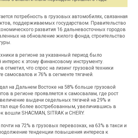
ается потребность в грузовых автомобилях, связанная
ктов, поддерживаемых государством. Правительство
кономического развития 16 дальневосточных городов
авленных на обновление жилого фонда, строительство
туры.
ехники в регионе за указанный период было
й интерес к этому финансовому инструменту.
 отметил, что спрос на лизинг грузовой техники
е самосвалов и 76% в сегменте тягачей.
едал на Дальнем Востоке на 58% больше грузовой
тов в регионе проявляется к самосвалам, где рост
увеличение выдачи седельных тягачей на 29% и
стал еще более востребованным, увеличившись в
рок вошли SHACMAN, SITRAK и CHERY.
почти на 72% в грузовых перевозках, на 63% в такси и
 продолжение тенденции повышения интереса к