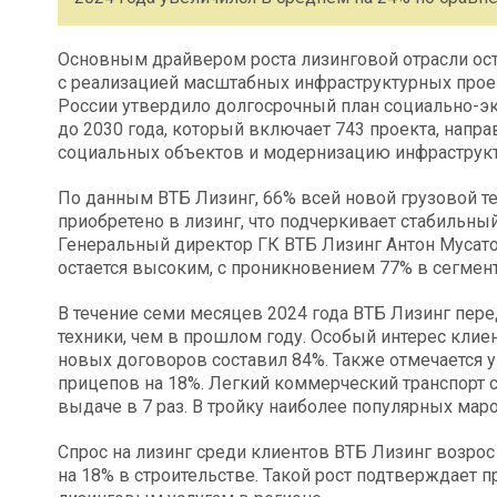
Основным драйвером роста лизинговой отрасли ост
с реализацией масштабных инфраструктурных прое
России утвердило долгосрочный план социально-э
до 2030 года, который включает 743 проекта, напр
социальных объектов и модернизацию инфраструк
По данным ВТБ Лизинг, 66% всей новой грузовой т
приобретено в лизинг, что подчеркивает стабильны
Генеральный директор ГК ВТБ Лизинг Антон Мусатов
остается высоким, с проникновением 77% в сегмент
В течение семи месяцев 2024 года ВТБ Лизинг пер
техники, чем в прошлом году. Особый интерес клиен
новых договоров составил 84%. Также отмечается 
прицепов на 18%. Легкий коммерческий транспорт 
выдаче в 7 раз. В тройку наиболее популярных ма
Спрос на лизинг среди клиентов ВТБ Лизинг возрос 
на 18% в строительстве. Такой рост подтверждает