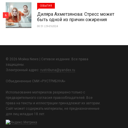
СОБЫТИЯ
Диляра Ахметзянова: Стресс может
6
быть одной из причин ожирения
00:51 | 29-05-2024
© 2026 Мойка News | Сетевое издание. Все права
защищены.
Электронный адрес:
rustribuna@yandex.ru
Объединенные СМИ «РУСТРИБУНА»
Использование материалов разрешено только с
предварительного согласия правообладателей. Все
права на тексты и иллюстрации принадлежат их авторам.
Сайт может содержать материалы, не предназначенные
для лиц младше 18 лет.