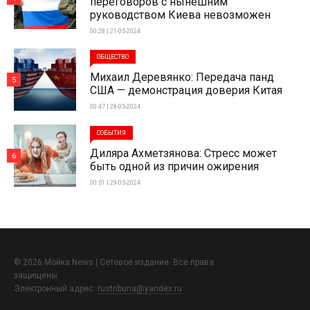
переговоров с нынешним
руководством Киева невозможен
00:28 | 21-05-2024
ОБЩЕСТВО
Михаил Деревянко: Передача панд
5
США — демонстрация доверия Китая
00:47 | 28-05-2024
СОБЫТИЯ
Диляра Ахметзянова: Стресс может
6
быть одной из причин ожирения
00:51 | 29-05-2024
© 2026 Мойка News | Сетевое издание. Все права
защищены.
Электронный адрес:
rustribuna@yandex.ru