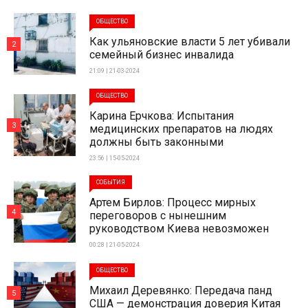
ОБЩЕСТВО
Как ульяновские власти 5 лет убивали
2
семейный бизнес инвалида
21:09 | 21-03-2024
ОБЩЕСТВО
Карина Ерчкова: Испытания
3
медицинских препаратов на людях
должны быть законными
23:56 | 15-05-2024
СОБЫТИЯ
Артем Бирлов: Процесс мирных
4
переговоров с нынешним
руководством Киева невозможен
00:28 | 21-05-2024
ОБЩЕСТВО
Михаил Деревянко: Передача панд
5
США — демонстрация доверия Китая