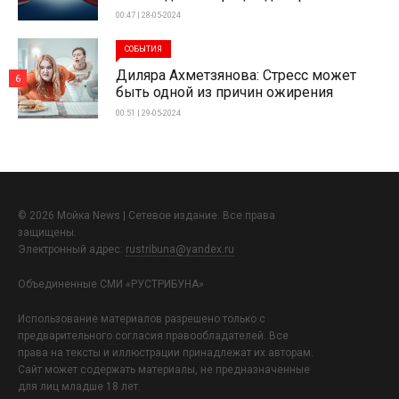
00:47 | 28-05-2024
СОБЫТИЯ
Диляра Ахметзянова: Стресс может
6
быть одной из причин ожирения
00:51 | 29-05-2024
© 2026 Мойка News | Сетевое издание. Все права
защищены.
Электронный адрес:
rustribuna@yandex.ru
Объединенные СМИ «РУСТРИБУНА»
Использование материалов разрешено только с
предварительного согласия правообладателей. Все
права на тексты и иллюстрации принадлежат их авторам.
Сайт может содержать материалы, не предназначенные
для лиц младше 18 лет.