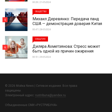
00:28 | 21-05-2024
ОБЩЕСТВО
Михаил Деревянко: Передача панд
5
США — демонстрация доверия Китая
00:47 | 28-05-2024
СОБЫТИЯ
Диляра Ахметзянова: Стресс может
6
быть одной из причин ожирения
00:51 | 29-05-2024
© 2026 Мойка News | Сетевое издание. Все права
защищены.
Электронный адрес:
rustribuna@yandex.ru
Объединенные СМИ «РУСТРИБУНА»