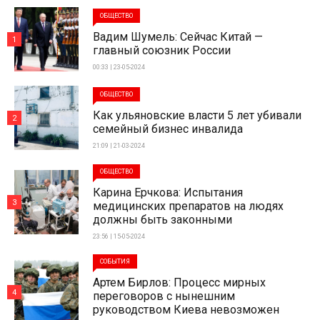
ОБЩЕСТВО
Вадим Шумель: Сейчас Китай —
1
главный союзник России
00:33 | 23-05-2024
ОБЩЕСТВО
Как ульяновские власти 5 лет убивали
2
семейный бизнес инвалида
21:09 | 21-03-2024
ОБЩЕСТВО
Карина Ерчкова: Испытания
3
медицинских препаратов на людях
должны быть законными
23:56 | 15-05-2024
СОБЫТИЯ
Артем Бирлов: Процесс мирных
4
переговоров с нынешним
руководством Киева невозможен