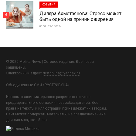
СОБЫТИЯ
Диляра Ахметзянова: Стресс может
6
быть одной из причин ожирения
00:51 | 29-05-2024
© 2026 Мойка News | Сетевое издание. Все права
защищены.
Электронный адрес:
rustribuna@yandex.ru
Объединенные СМИ «РУСТРИБУНА»
Использование материалов разрешено только с
предварительного согласия правообладателей. Все
права на тексты и иллюстрации принадлежат их авторам.
Сайт может содержать материалы, не предназначенные
для лиц младше 18 лет.