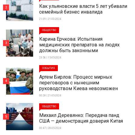
Как ульяновские власти 5 лет убивали
2
семейный бизнес инвалида
21:09 | 21-03-2024
ОБЩЕСТВО
Карина Ерчкова: Испытания
3
медицинских препаратов на людях
должны быть законными
23:56 | 15-05-2024
СОБЫТИЯ
Артем Бирлов: Процесс мирных
4
переговоров с нынешним
руководством Киева невозможен
00:28 | 21-05-2024
ОБЩЕСТВО
Михаил Деревянко: Передача панд
5
США — демонстрация доверия Китая
00:47 | 28-05-2024