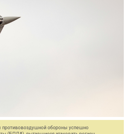
мы противовоздушной обороны успешно
ты (БПЛА), пытавшиеся атаковать регион.