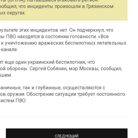
ообщил, что инциденты произошли в Грязинском
х округах.
льтате этих инцидентов нет. Он подчеркнул, что
лы ПВО находятся в состоянии готовности. «Все
ы к уничтожению вражеских беспилотных летательных
-канале.
ит еще один украинский беспилотник, что
й обороны. Сергей Собянин, мэр Москвы, сообщил,
вшим.
раничные, так и глубинные, осуществляются с
ов оружия. Обострение ситуации требует постоянного
систем ПВО.
СЛЕДУЮЩИЙ