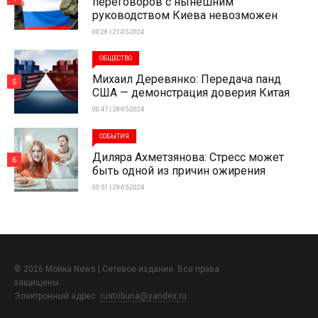
переговоров с нынешним
руководством Киева невозможен
00:28 | 21-05-2024
ОБЩЕСТВО
Михаил Деревянко: Передача панд
5
США — демонстрация доверия Китая
00:47 | 28-05-2024
СОБЫТИЯ
Диляра Ахметзянова: Стресс может
6
быть одной из причин ожирения
00:51 | 29-05-2024
© 2026 Мойка News | Сетевое издание. Все права
защищены.
Электронный адрес:
rustribuna@yandex.ru