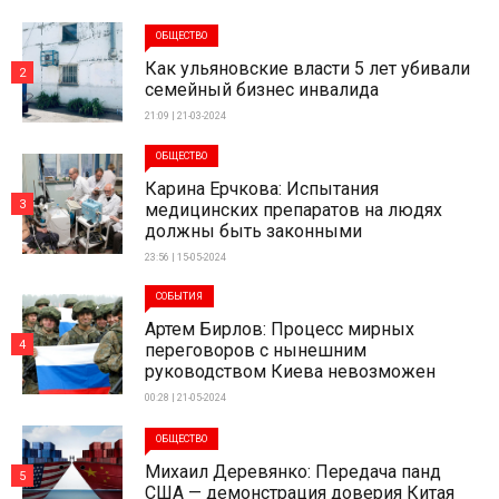
ОБЩЕСТВО
Как ульяновские власти 5 лет убивали
2
семейный бизнес инвалида
21:09 | 21-03-2024
ОБЩЕСТВО
Карина Ерчкова: Испытания
3
медицинских препаратов на людях
должны быть законными
23:56 | 15-05-2024
СОБЫТИЯ
Артем Бирлов: Процесс мирных
4
переговоров с нынешним
руководством Киева невозможен
00:28 | 21-05-2024
ОБЩЕСТВО
Михаил Деревянко: Передача панд
5
США — демонстрация доверия Китая