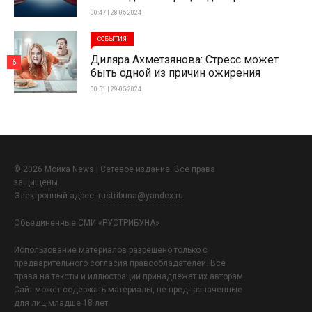
00:47 | 28-05-2024
СОБЫТИЯ
Диляра Ахметзянова: Стресс может
6
быть одной из причин ожирения
00:51 | 29-05-2024
© 2026 Мойка News | Сетевое издание. Все права
защищены.
Электронный адрес:
rustribuna@yandex.ru
Объединенные СМИ «РУСТРИБУНА»
Использование материалов разрешено только с
предварительного согласия правообладателей. Все
права на тексты и иллюстрации принадлежат их авторам.
Сайт может содержать материалы, не предназначенные
для лиц младше 18 лет.