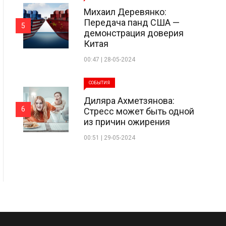
Михаил Деревянко:
Передача панд США —
5
демонстрация доверия
Китая
00:47 | 28-05-2024
СОБЫТИЯ
Диляра Ахметзянова:
6
Стресс может быть одной
из причин ожирения
00:51 | 29-05-2024