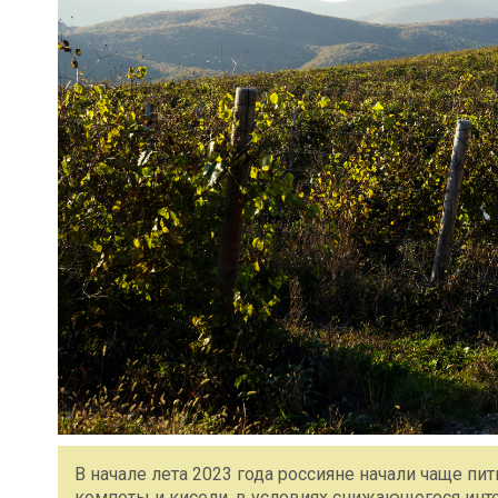
В начале лета 2023 года россияне начали чаще пит
компоты и кисели, в условиях снижающегося инте