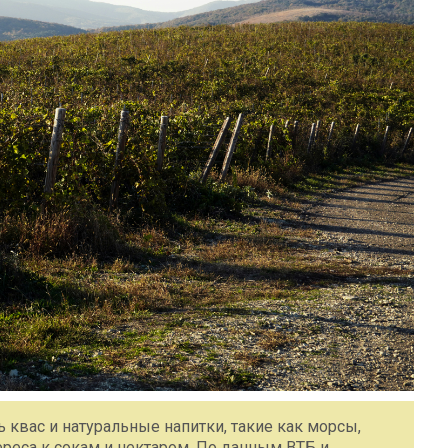
ь квас и натуральные напитки, такие как морсы,
реса к сокам и нектаром. По данным ВТБ и