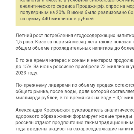
аналитического сервиса Продажи.рф, спрос на мор
популярным на 20%. В июне было реализовано бо
на сумму 440 миллионов рублей.
Летний рост потребления ягодосодержащих напитков
1,5 раза. Квас за первый месяц лета также показа
общем объеме прохладительных напитков до более
В то же время интерес к сокам и нектаром продолж
до 15%. За июнь россияне приобрели 23 миллиона уп
2023 году.
По-прежнему лидерами по объему продаж остаются 
общего рынка, после воды, доля которой составляет
миллиарда рублей, в то время как на воду – 3,2 мил
Александра Красовская, руководитель аналитическ
здорового образа жизни формирует новые тренды 
россиян отдают предпочтение таким традиционным н
года введены акцизы на сахаросодержащие напитки,