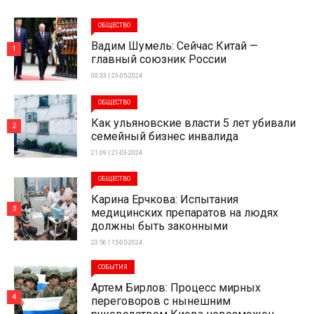
ОБЩЕСТВО
Вадим Шумель: Сейчас Китай —
1
главный союзник России
00:33 | 23-05-2024
ОБЩЕСТВО
Как ульяновские власти 5 лет убивали
2
семейный бизнес инвалида
21:09 | 21-03-2024
ОБЩЕСТВО
Карина Ерчкова: Испытания
3
медицинских препаратов на людях
должны быть законными
23:56 | 15-05-2024
СОБЫТИЯ
Артем Бирлов: Процесс мирных
4
переговоров с нынешним