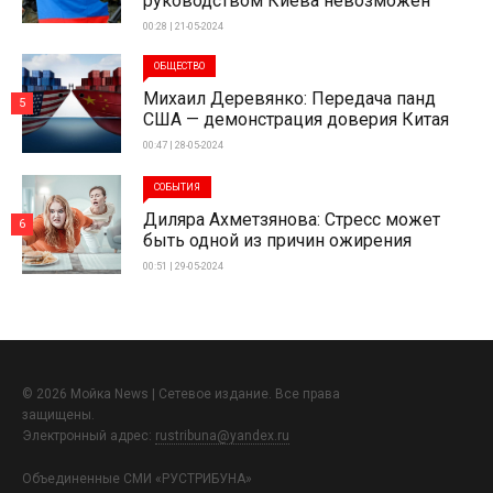
руководством Киева невозможен
00:28 | 21-05-2024
ОБЩЕСТВО
Михаил Деревянко: Передача панд
5
США — демонстрация доверия Китая
00:47 | 28-05-2024
СОБЫТИЯ
Диляра Ахметзянова: Стресс может
6
быть одной из причин ожирения
00:51 | 29-05-2024
© 2026 Мойка News | Сетевое издание. Все права
защищены.
Электронный адрес:
rustribuna@yandex.ru
Объединенные СМИ «РУСТРИБУНА»