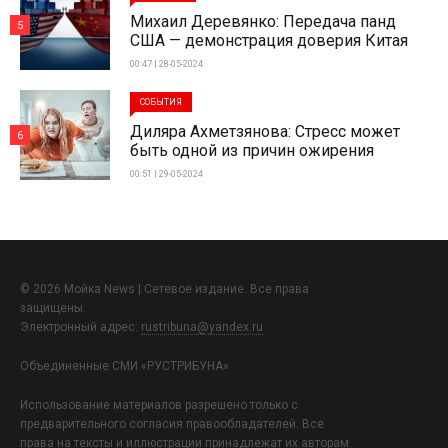
Михаил Деревянко: Передача панд
5
США — демонстрация доверия Китая
00:47 | 28-05-2024
СОБЫТИЯ
Диляра Ахметзянова: Стресс может
6
быть одной из причин ожирения
00:51 | 29-05-2024
© 2026 Мойка News | Сетевое издание. Все права
защищены.
Электронный адрес:
rustribuna@yandex.ru
Объединенные СМИ «РУСТРИБУНА»
Использование материалов разрешено только с
предварительного согласия правообладателей. Все
права на тексты и иллюстрации принадлежат их авторам.