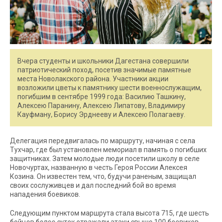
Вчера студенты и школьники Дагестана совершили
патриотический поход, посетив значимые памятные
места Новолакского района. Участники акции
возложили цветы к памятнику шести военнослужащим,
погибшим в сентябре 1999 года: Василию Ташкину,
Алексею Паранину, Алексею Липатову, Владимиру
Кауфману, Борису Эрднееву и Алексею Полагаеву.
Делегация передвигалась по маршруту, начиная с села
Тухчар, где был установлен мемориал в память о погибших
защитниках. Затем молодые люди посетили школу в селе
Новочуртах, названную в честь Героя России Алексея
Козина. Он известен тем, что, будучи раненым, защищал
своих сослуживцев и дал последний бой во время
нападения боевиков.
Следующим пунктом маршрута стала высота 715, где шесть