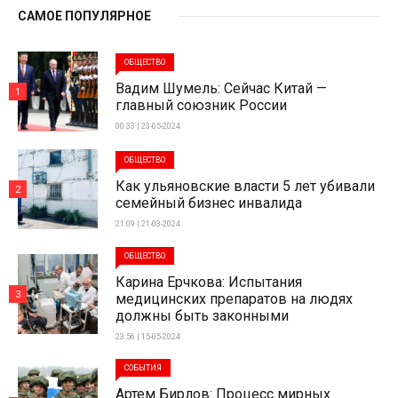
САМОЕ ПОПУЛЯРНОЕ
ОБЩЕСТВО
Вадим Шумель: Сейчас Китай —
1
главный союзник России
00:33 | 23-05-2024
ОБЩЕСТВО
Как ульяновские власти 5 лет убивали
2
семейный бизнес инвалида
21:09 | 21-03-2024
ОБЩЕСТВО
Карина Ерчкова: Испытания
3
медицинских препаратов на людях
должны быть законными
23:56 | 15-05-2024
СОБЫТИЯ
Артем Бирлов: Процесс мирных