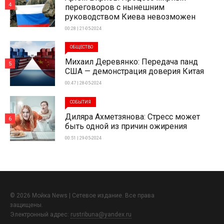
4
переговоров с нынешним
руководством Киева невозможен
00:28 | 21-05-2024
ОБЩЕСТВО
Михаил Деревянко: Передача панд
5
США — демонстрация доверия Китая
00:47 | 28-05-2024
СОБЫТИЯ
Диляра Ахметзянова: Стресс может
6
быть одной из причин ожирения
00:51 | 29-05-2024
© 2026 Мойка News | Сетевое издание. Все права
защищены.
Электронный адрес:
rustribuna@yandex.ru