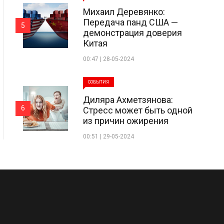
Михаил Деревянко:
Передача панд США —
5
демонстрация доверия
Китая
00:47 | 28-05-2024
СОБЫТИЯ
Диляра Ахметзянова:
6
Стресс может быть одной
из причин ожирения
00:51 | 29-05-2024