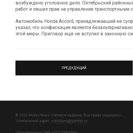
возбуждено уголовное дело. Октябрьский районный
работ и лишил прав на управление транспортными с
Автомобиль Honda Accord, принадлежавший её супру
указал, что конфискация является безальтернативно
этой меры. Приговор ещё не вступил в законную си
ПРЕДУДУЩИЙ
© 2026 Мойка News | Сетевое издание. Все права защищены.
Электронный адрес:
rustribuna@yandex.ru
Объединенные СМИ «РУСТРИБУНА»