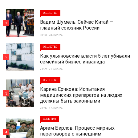
ОБЩЕСТВО
Вадим Шумель: Сейчас Китай —
1
главный союзник России
00:33 | 23-05-2024
ОБЩЕСТВО
Как ульяновские власти 5 лет убивали
2
семейный бизнес инвалида
21:09 | 21-03-2024
ОБЩЕСТВО
Карина Ерчкова: Испытания
3
медицинских препаратов на людях
должны быть законными
23:56 | 15-05-2024
СОБЫТИЯ
Артем Бирлов: Процесс мирных
4
переговоров с нынешним