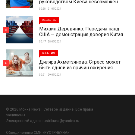
руководством Киева невозможен
00:28 | 21-05-2024
ОБЩЕСТВО
Михаил Деревянко: Передача панд
5
США — демонстрация доверия Китая
00:47 | 28-05-2024
СОБЫТИЯ
Диляра Ахметзянова: Стресс может
6
быть одной из причин ожирения
00:51 | 29-05-2024
© 2026 Мойка News | Сетевое издание. Все права
защищены.
Электронный адрес:
rustribuna@yandex.ru
Объединенные СМИ «РУСТРИБУНА»