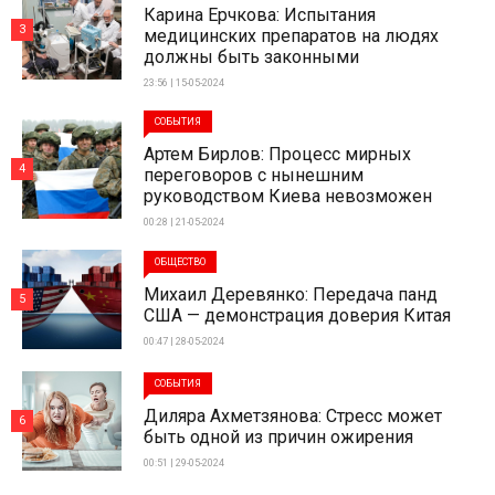
Карина Ерчкова: Испытания
3
медицинских препаратов на людях
должны быть законными
23:56 | 15-05-2024
СОБЫТИЯ
Артем Бирлов: Процесс мирных
4
переговоров с нынешним
руководством Киева невозможен
00:28 | 21-05-2024
ОБЩЕСТВО
Михаил Деревянко: Передача панд
5
США — демонстрация доверия Китая
00:47 | 28-05-2024
СОБЫТИЯ
Диляра Ахметзянова: Стресс может
6
быть одной из причин ожирения
00:51 | 29-05-2024