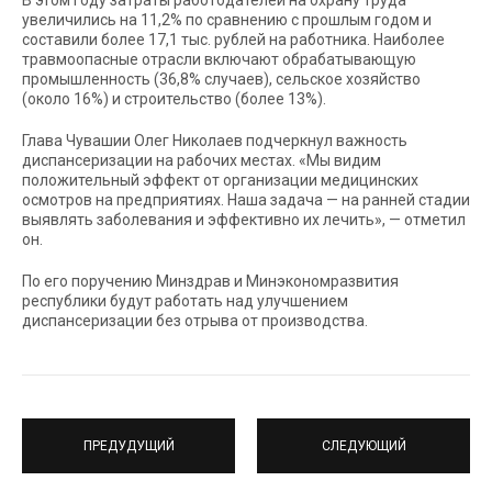
В этом году затраты работодателей на охрану труда
увеличились на 11,2% по сравнению с прошлым годом и
составили более 17,1 тыс. рублей на работника. Наиболее
травмоопасные отрасли включают обрабатывающую
промышленность (36,8% случаев), сельское хозяйство
(около 16%) и строительство (более 13%).
Глава Чувашии Олег Николаев подчеркнул важность
диспансеризации на рабочих местах. «Мы видим
положительный эффект от организации медицинских
осмотров на предприятиях. Наша задача — на ранней стадии
выявлять заболевания и эффективно их лечить», — отметил
он.
По его поручению Минздрав и Минэкономразвития
республики будут работать над улучшением
диспансеризации без отрыва от производства.
ПРЕДУДУЩИЙ
СЛЕДУЮЩИЙ