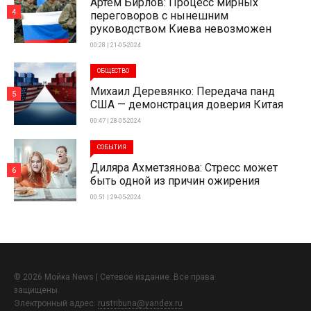
Артем Бирлов: Процесс мирных
4
переговоров с нынешним
руководством Киева невозможен
00:28 | 21-05-2024
ОБЩЕСТВО
Михаил Деревянко: Передача панд
5
США — демонстрация доверия Китая
00:47 | 28-05-2024
СОБЫТИЯ
Диляра Ахметзянова: Стресс может
6
быть одной из причин ожирения
00:51 | 29-05-2024
© 2026 Мойка News | Сетевое издание. Все права
защищены.
Электронный адрес:
rustribuna@yandex.ru