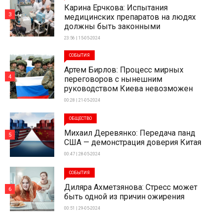
Карина Ерчкова: Испытания
3
медицинских препаратов на людях
должны быть законными
23:56 | 15-05-2024
СОБЫТИЯ
Артем Бирлов: Процесс мирных
4
переговоров с нынешним
руководством Киева невозможен
00:28 | 21-05-2024
ОБЩЕСТВО
Михаил Деревянко: Передача панд
5
США — демонстрация доверия Китая
00:47 | 28-05-2024
СОБЫТИЯ
Диляра Ахметзянова: Стресс может
6
быть одной из причин ожирения
00:51 | 29-05-2024