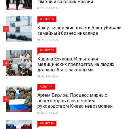
главный союзник России
00:33 | 23-05-2024
ОБЩЕСТВО
Как ульяновские власти 5 лет убивали
2
семейный бизнес инвалида
21:09 | 21-03-2024
ОБЩЕСТВО
Карина Ерчкова: Испытания
3
медицинских препаратов на людях
должны быть законными
23:56 | 15-05-2024
СОБЫТИЯ
Артем Бирлов: Процесс мирных
4
переговоров с нынешним
руководством Киева невозможен
00:28 | 21-05-2024
ОБЩЕСТВО