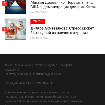
Михаил Деревянко: Передача панд
5
США — демонстрация доверия Китая
00:47 | 28-05-2024
СОБЫТИЯ
Диляра Ахметзянова: Стресс может
6
быть одной из причин ожирения
00:51 | 29-05-2024
© 2026 Мойка News | Сетевое издание. Все права
защищены.
Электронный адрес:
rustribuna@yandex.ru
Объединенные СМИ «РУСТРИБУНА»
Использование материалов разрешено только с
предварительного согласия правообладателей. Все
права на тексты и иллюстрации принадлежат их авторам.