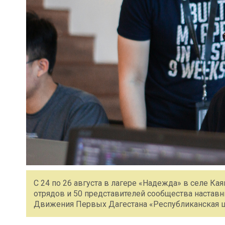
С 24 по 26 августа в лагере «Надежда» в селе Ка
отрядов и 50 представителей сообщества наставн
Движения Первых Дагестана «Республиканская ш