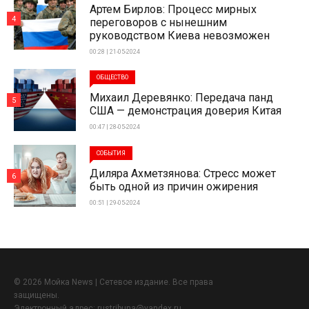
Артем Бирлов: Процесс мирных
4
переговоров с нынешним
руководством Киева невозможен
00:28 | 21-05-2024
ОБЩЕСТВО
Михаил Деревянко: Передача панд
5
США — демонстрация доверия Китая
00:47 | 28-05-2024
СОБЫТИЯ
Диляра Ахметзянова: Стресс может
6
быть одной из причин ожирения
00:51 | 29-05-2024
© 2026 Мойка News | Сетевое издание. Все права
защищены.
Электронный адрес:
rustribuna@yandex.ru