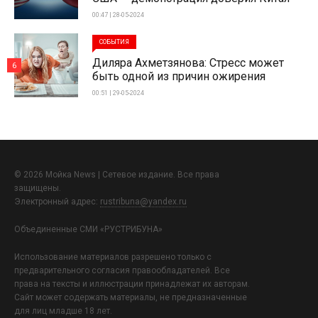
00:47 | 28-05-2024
СОБЫТИЯ
Диляра Ахметзянова: Стресс может
6
быть одной из причин ожирения
00:51 | 29-05-2024
© 2026 Мойка News | Сетевое издание. Все права
защищены.
Электронный адрес:
rustribuna@yandex.ru
Объединенные СМИ «РУСТРИБУНА»
Использование материалов разрешено только с
предварительного согласия правообладателей. Все
права на тексты и иллюстрации принадлежат их авторам.
Сайт может содержать материалы, не предназначенные
для лиц младше 18 лет.