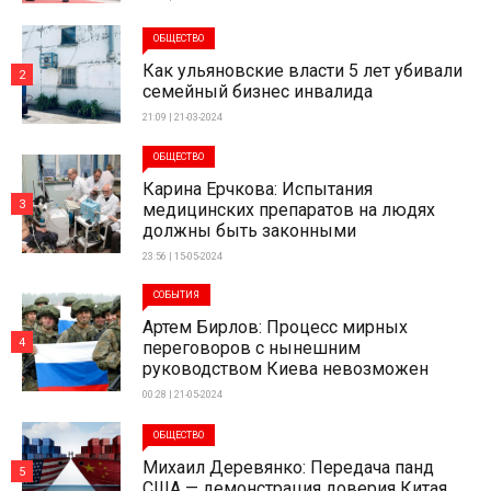
ОБЩЕСТВО
Как ульяновские власти 5 лет убивали
2
семейный бизнес инвалида
21:09 | 21-03-2024
ОБЩЕСТВО
Карина Ерчкова: Испытания
3
медицинских препаратов на людях
должны быть законными
23:56 | 15-05-2024
СОБЫТИЯ
Артем Бирлов: Процесс мирных
4
переговоров с нынешним
руководством Киева невозможен
00:28 | 21-05-2024
ОБЩЕСТВО
Михаил Деревянко: Передача панд
5
США — демонстрация доверия Китая