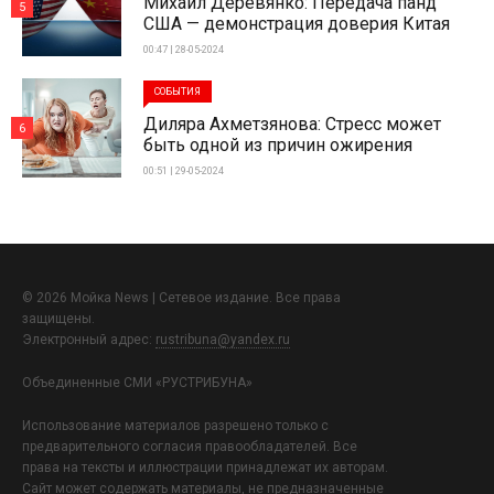
Михаил Деревянко: Передача панд
5
США — демонстрация доверия Китая
00:47 | 28-05-2024
СОБЫТИЯ
Диляра Ахметзянова: Стресс может
6
быть одной из причин ожирения
00:51 | 29-05-2024
© 2026 Мойка News | Сетевое издание. Все права
защищены.
Электронный адрес:
rustribuna@yandex.ru
Объединенные СМИ «РУСТРИБУНА»
Использование материалов разрешено только с
предварительного согласия правообладателей. Все
права на тексты и иллюстрации принадлежат их авторам.
Сайт может содержать материалы, не предназначенные