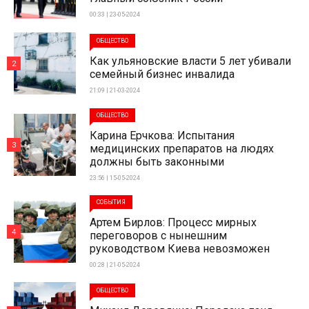
00:33 | 23-05-2024
ОБЩЕСТВО
Как ульяновские власти 5 лет убивали
2
семейный бизнес инвалида
21:09 | 21-03-2024
ОБЩЕСТВО
Карина Ерчкова: Испытания
3
медицинских препаратов на людях
должны быть законными
23:56 | 15-05-2024
СОБЫТИЯ
Артем Бирлов: Процесс мирных
4
переговоров с нынешним
руководством Киева невозможен
00:28 | 21-05-2024
ОБЩЕСТВО