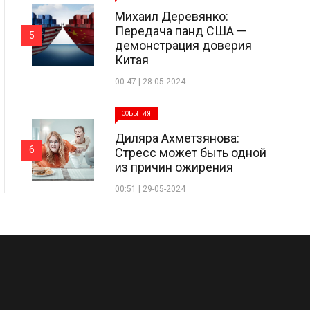
Михаил Деревянко:
Передача панд США —
5
демонстрация доверия
Китая
00:47 | 28-05-2024
СОБЫТИЯ
Диляра Ахметзянова:
6
Стресс может быть одной
из причин ожирения
00:51 | 29-05-2024