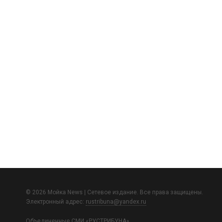
© 2026 Мойка News | Сетевое издание. Все права защищены.
Электронный адрес:
rustribuna@yandex.ru
Объединенные СМИ «РУСТРИБУНА»