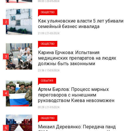
00:33 | 23-05-2024
ОБЩЕСТВО
Как ульяновские власти 5 лет убивали
2
семейный бизнес инвалида
21:09 | 21-03-2024
ОБЩЕСТВО
Карина Ерчкова: Испытания
3
медицинских препаратов на людях
должны быть законными
23:56 | 15-05-2024
СОБЫТИЯ
Артем Бирлов: Процесс мирных
4
переговоров с нынешним
руководством Киева невозможен
00:28 | 21-05-2024
ОБЩЕСТВО
Михаил Деревянко: Передача панд
5