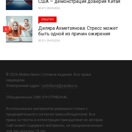
США — демонстрация доверия Китая
00:47 | 28-05-2024
СОБЫТИЯ
Диляра Ахметзянова: Стресс может
6
быть одной из причин ожирения
00:51 | 29-05-2024
© 2026 Мойка News | Сетевое издание. Все права
защищены.
Электронный адрес:
rustribuna@yandex.ru
Объединенные СМИ «РУСТРИБУНА»
Использование материалов разрешено только с
предварительного согласия правообладателей. Все
права на тексты и иллюстрации принадлежат их авторам.
Сайт может содержать материалы, не предназначенные
для лиц младше 18 лет.