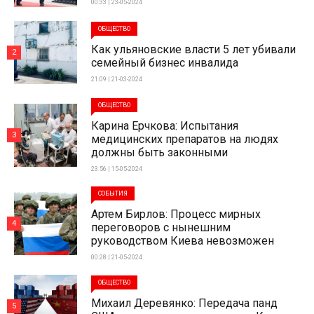
00:33 | 23-05-2024
ОБЩЕСТВО
Как ульяновские власти 5 лет убивали
2
семейный бизнес инвалида
21:09 | 21-03-2024
ОБЩЕСТВО
Карина Ерчкова: Испытания
3
медицинских препаратов на людях
должны быть законными
23:56 | 15-05-2024
СОБЫТИЯ
Артем Бирлов: Процесс мирных
4
переговоров с нынешним
руководством Киева невозможен
00:28 | 21-05-2024
ОБЩЕСТВО
Михаил Деревянко: Передача панд
5