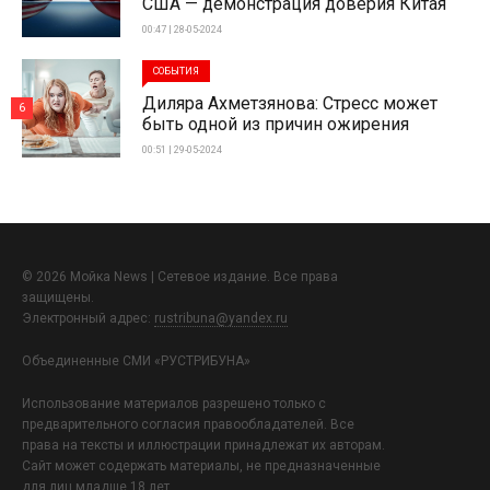
США — демонстрация доверия Китая
00:47 | 28-05-2024
СОБЫТИЯ
Диляра Ахметзянова: Стресс может
6
быть одной из причин ожирения
00:51 | 29-05-2024
© 2026 Мойка News | Сетевое издание. Все права
защищены.
Электронный адрес:
rustribuna@yandex.ru
Объединенные СМИ «РУСТРИБУНА»
Использование материалов разрешено только с
предварительного согласия правообладателей. Все
права на тексты и иллюстрации принадлежат их авторам.
Сайт может содержать материалы, не предназначенные
для лиц младше 18 лет.