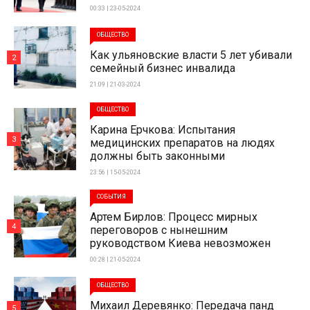
00:33 | 23-05-2024
ОБЩЕСТВО
Как ульяновские власти 5 лет убивали
2
семейный бизнес инвалида
21:09 | 21-03-2024
ОБЩЕСТВО
Карина Ерчкова: Испытания
3
медицинских препаратов на людях
должны быть законными
23:56 | 15-05-2024
СОБЫТИЯ
Артем Бирлов: Процесс мирных
4
переговоров с нынешним
руководством Киева невозможен
00:28 | 21-05-2024
ОБЩЕСТВО
Михаил Деревянко: Передача панд
5