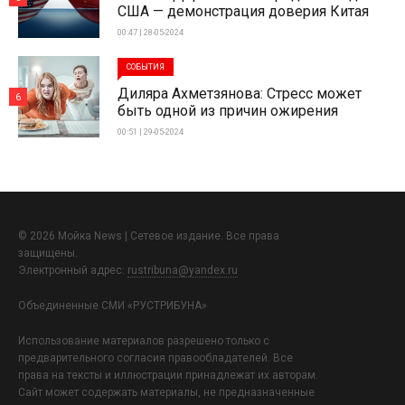
США — демонстрация доверия Китая
00:47 | 28-05-2024
СОБЫТИЯ
Диляра Ахметзянова: Стресс может
6
быть одной из причин ожирения
00:51 | 29-05-2024
© 2026 Мойка News | Сетевое издание. Все права
защищены.
Электронный адрес:
rustribuna@yandex.ru
Объединенные СМИ «РУСТРИБУНА»
Использование материалов разрешено только с
предварительного согласия правообладателей. Все
права на тексты и иллюстрации принадлежат их авторам.
Сайт может содержать материалы, не предназначенные