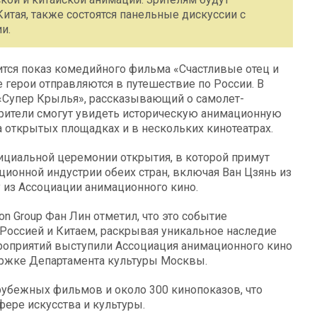
тая, также состоятся панельные дискуссии с
и.
ится показ комедийного фильма «Счастливые отец и
е герои отправляются в путешествие по России. В
«Супер Крылья», рассказывающий о самолет-
зрители смогут увидеть историческую анимационную
а открытых площадках и в нескольких кинотеатрах.
ициальной церемонии открытия, в которой примут
ионной индустрии обеих стран, включая Ван Цзянь из
 из Ассоциации анимационного кино.
n Group Фан Лин отметил, что это событие
Россией и Китаем, раскрывая уникальное наследие
роприятий выступили Ассоциация анимационного кино
ержке Департамента культуры Москвы.
рубежных фильмов и около 300 кинопоказов, что
ере искусства и культуры.