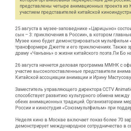
представлены четыре анимационных проекта из Ки
участием представителей китайской киноиндустри
25 августа в музее-заповеднике «Царицыно» состо
сын – 3: приключения в России», в котором главны
Музее кино будет демонстрироваться мультфильм 
трансформере Джетте и его приключениях. Также 
драму «Чанъань» о жизни китайского поэта Ли Бо н
26 августа начнется деловая программа ММНК с оф
участие высокопоставленные представители анимац
Китайской ассоциации анимации и Ирину Мастусову
Заместитель управляющего директора CCTV Animatio
способствует развитию культурного обмена между 
обеих анимационных традиций. Организаторами ме
России и киностудия «Союзмультфильм» при подд
Неделя кино в Москве включает показ более 70 за
демонстрирует международное сотрудничество в сф