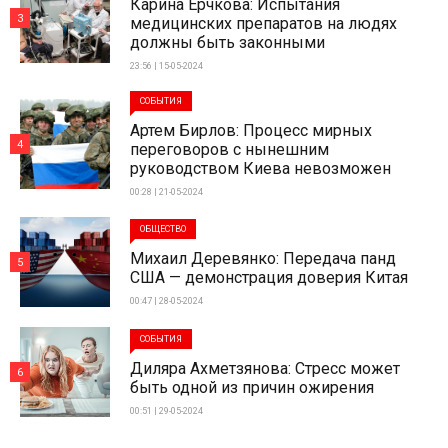
Карина Ерчкова: Испытания
3
медицинских препаратов на людях
должны быть законными
23:56 | 15-05-2024
СОБЫТИЯ
Артем Бирлов: Процесс мирных
4
переговоров с нынешним
руководством Киева невозможен
00:28 | 21-05-2024
ОБЩЕСТВО
Михаил Деревянко: Передача панд
5
США — демонстрация доверия Китая
00:47 | 28-05-2024
СОБЫТИЯ
Диляра Ахметзянова: Стресс может
6
быть одной из причин ожирения
00:51 | 29-05-2024