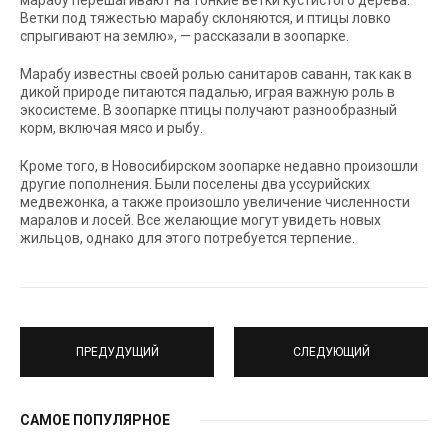
марабу перешагивают на тонкие ветки кустистого дерева.
Ветки под тяжестью марабу склоняются, и птицы ловко
спрыгивают на землю», — рассказали в зоопарке.
Марабу известны своей ролью санитаров саванн, так как в
дикой природе питаются падалью, играя важную роль в
экосистеме. В зоопарке птицы получают разнообразный
корм, включая мясо и рыбу.
Кроме того, в Новосибирском зоопарке недавно произошли
другие пополнения. Были поселены два уссурийских
медвежонка, а также произошло увеличение численности
маралов и лосей. Все желающие могут увидеть новых
жильцов, однако для этого потребуется терпение.
ПРЕДУДУЩИЙ
СЛЕДУЮЩИЙ
САМОЕ ПОПУЛЯРНОЕ