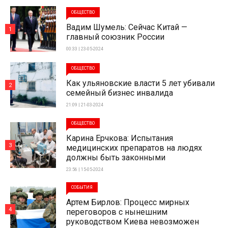
ОБЩЕСТВО
Вадим Шумель: Сейчас Китай —
1
главный союзник России
00:33 | 23-05-2024
ОБЩЕСТВО
Как ульяновские власти 5 лет убивали
2
семейный бизнес инвалида
21:09 | 21-03-2024
ОБЩЕСТВО
Карина Ерчкова: Испытания
3
медицинских препаратов на людях
должны быть законными
23:56 | 15-05-2024
СОБЫТИЯ
Артем Бирлов: Процесс мирных
4
переговоров с нынешним
руководством Киева невозможен