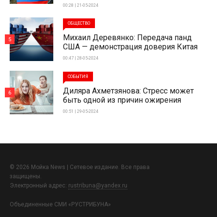
00:28 | 21-05-2024
ОБЩЕСТВО
Михаил Деревянко: Передача панд
5
США — демонстрация доверия Китая
00:47 | 28-05-2024
СОБЫТИЯ
Диляра Ахметзянова: Стресс может
6
быть одной из причин ожирения
00:51 | 29-05-2024
© 2026 Мойка News | Сетевое издание. Все права
защищены.
Электронный адрес:
rustribuna@yandex.ru
Объединенные СМИ «РУСТРИБУНА»