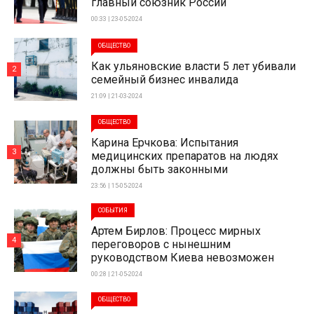
главный союзник России
00:33 | 23-05-2024
ОБЩЕСТВО
Как ульяновские власти 5 лет убивали
2
семейный бизнес инвалида
21:09 | 21-03-2024
ОБЩЕСТВО
Карина Ерчкова: Испытания
3
медицинских препаратов на людях
должны быть законными
23:56 | 15-05-2024
СОБЫТИЯ
Артем Бирлов: Процесс мирных
4
переговоров с нынешним
руководством Киева невозможен
00:28 | 21-05-2024
ОБЩЕСТВО