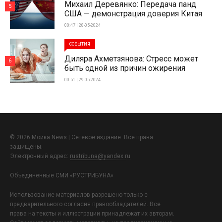
Михаил Деревянко: Передача панд
5
США — демонстрация доверия Китая
00:47 | 28-05-2024
СОБЫТИЯ
Диляра Ахметзянова: Стресс может
6
быть одной из причин ожирения
00:51 | 29-05-2024
© 2026 Мойка News | Сетевое издание. Все права
защищены.
Электронный адрес:
rustribuna@yandex.ru
Объединенные СМИ «РУСТРИБУНА»
Использование материалов разрешено только с
предварительного согласия правообладателей. Все
права на тексты и иллюстрации принадлежат их авторам.