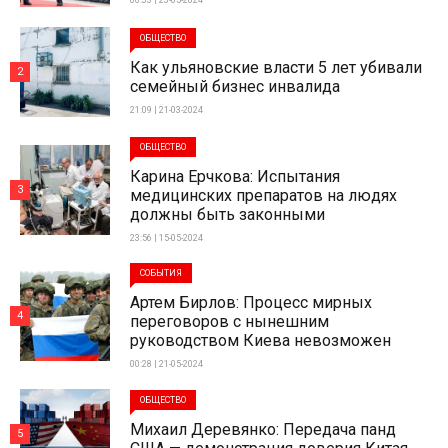
00:33 | 23-05-2024
ОБЩЕСТВО
Как ульяновские власти 5 лет убивали
2
семейный бизнес инвалида
21:09 | 21-03-2024
ОБЩЕСТВО
Карина Ерчкова: Испытания
3
медицинских препаратов на людях
должны быть законными
23:56 | 15-05-2024
СОБЫТИЯ
Артем Бирлов: Процесс мирных
4
переговоров с нынешним
руководством Киева невозможен
00:28 | 21-05-2024
ОБЩЕСТВО
Михаил Деревянко: Передача панд
5