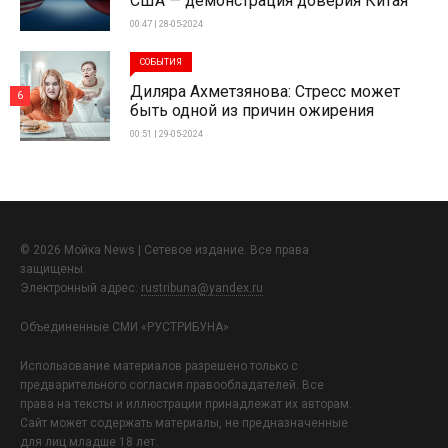
США — демонстрация доверия Китая
00:47 | 28-05-2024
СОБЫТИЯ
Диляра Ахметзянова: Стресс может
6
быть одной из причин ожирения
00:51 | 29-05-2024
© 2026 Мойка News | Сетевое издание. Все права
защищены.
Электронный адрес:
rustribuna@yandex.ru
Объединенные СМИ «РУСТРИБУНА»
Использование материалов разрешено только с
предварительного согласия правообладателей. Все
права на тексты и иллюстрации принадлежат их авторам.
Сайт может содержать материалы, не предназначенные
для лиц младше 18 лет.