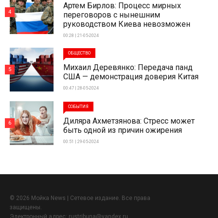
Артем Бирлов: Процесс мирных
4
переговоров с нынешним
руководством Киева невозможен
00:28 | 21-05-2024
ОБЩЕСТВО
Михаил Деревянко: Передача панд
5
США — демонстрация доверия Китая
00:47 | 28-05-2024
СОБЫТИЯ
Диляра Ахметзянова: Стресс может
6
быть одной из причин ожирения
00:51 | 29-05-2024
© 2026 Мойка News | Сетевое издание. Все права
защищены.
Электронный адрес:
rustribuna@yandex.ru