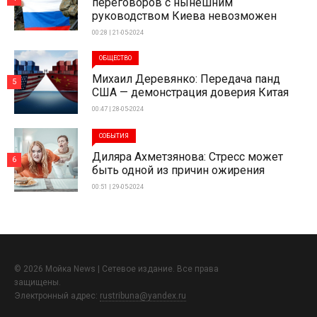
переговоров с нынешним
руководством Киева невозможен
00:28 | 21-05-2024
ОБЩЕСТВО
Михаил Деревянко: Передача панд
5
США — демонстрация доверия Китая
00:47 | 28-05-2024
СОБЫТИЯ
Диляра Ахметзянова: Стресс может
6
быть одной из причин ожирения
00:51 | 29-05-2024
© 2026 Мойка News | Сетевое издание. Все права
защищены.
Электронный адрес:
rustribuna@yandex.ru