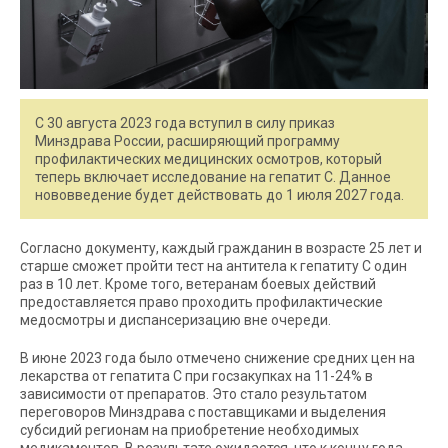
С 30 августа 2023 года вступил в силу приказ
Минздрава России, расширяющий программу
профилактических медицинских осмотров, который
теперь включает исследование на гепатит С. Данное
нововведение будет действовать до 1 июля 2027 года.
Согласно документу, каждый гражданин в возрасте 25 лет и
старше сможет пройти тест на антитела к гепатиту С один
раз в 10 лет. Кроме того, ветеранам боевых действий
предоставляется право проходить профилактические
медосмотры и диспансеризацию вне очереди.
В июне 2023 года было отмечено снижение средних цен на
лекарства от гепатита С при госзакупках на 11-24% в
зависимости от препаратов. Это стало результатом
переговоров Минздрава с поставщиками и выделения
субсидий регионам на приобретение необходимых
медикаментов. В результате ожидается, что к концу года