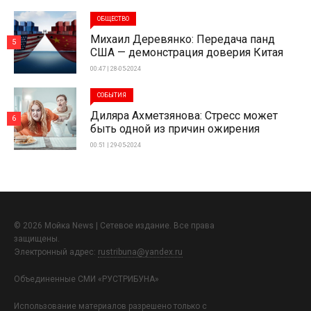
ОБЩЕСТВО
Михаил Деревянко: Передача панд
5
США — демонстрация доверия Китая
00:47 | 28-05-2024
СОБЫТИЯ
Диляра Ахметзянова: Стресс может
6
быть одной из причин ожирения
00:51 | 29-05-2024
© 2026 Мойка News | Сетевое издание. Все права
защищены.
Электронный адрес:
rustribuna@yandex.ru
Объединенные СМИ «РУСТРИБУНА»
Использование материалов разрешено только с