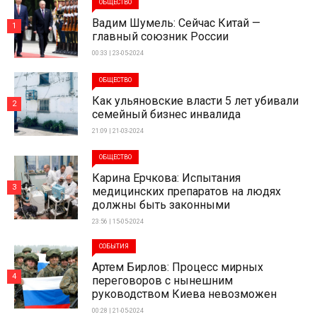
ОБЩЕСТВО
Вадим Шумель: Сейчас Китай —
1
главный союзник России
00:33 | 23-05-2024
ОБЩЕСТВО
Как ульяновские власти 5 лет убивали
2
семейный бизнес инвалида
21:09 | 21-03-2024
ОБЩЕСТВО
Карина Ерчкова: Испытания
3
медицинских препаратов на людях
должны быть законными
23:56 | 15-05-2024
СОБЫТИЯ
Артем Бирлов: Процесс мирных
4
переговоров с нынешним
руководством Киева невозможен
00:28 | 21-05-2024