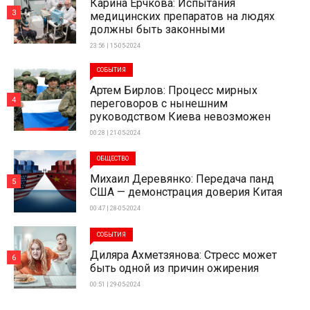
Карина Ерчкова: Испытания
3
медицинских препаратов на людях
должны быть законными
23:56 | 15-05-2024
СОБЫТИЯ
Артем Бирлов: Процесс мирных
4
переговоров с нынешним
руководством Киева невозможен
00:28 | 21-05-2024
ОБЩЕСТВО
Михаил Деревянко: Передача панд
5
США — демонстрация доверия Китая
00:47 | 28-05-2024
СОБЫТИЯ
Диляра Ахметзянова: Стресс может
6
быть одной из причин ожирения
00:51 | 29-05-2024