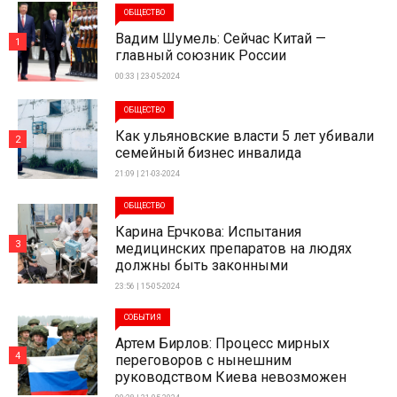
ОБЩЕСТВО
Вадим Шумель: Сейчас Китай —
1
главный союзник России
00:33 | 23-05-2024
ОБЩЕСТВО
Как ульяновские власти 5 лет убивали
2
семейный бизнес инвалида
21:09 | 21-03-2024
ОБЩЕСТВО
Карина Ерчкова: Испытания
3
медицинских препаратов на людях
должны быть законными
23:56 | 15-05-2024
СОБЫТИЯ
Артем Бирлов: Процесс мирных
4
переговоров с нынешним
руководством Киева невозможен