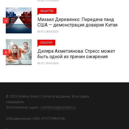
00:28 | 21-05-2024
ОБЩЕСТВО
Михаил Деревянко: Передача панд
5
США — демонстрация доверия Китая
00:47 | 28-05-2024
СОБЫТИЯ
Диляра Ахметзянова: Стресс может
6
быть одной из причин ожирения
00:51 | 29-05-2024
© 2026 Мойка News | Сетевое издание. Все права
защищены.
Электронный адрес:
rustribuna@yandex.ru
Объединенные СМИ «РУСТРИБУНА»