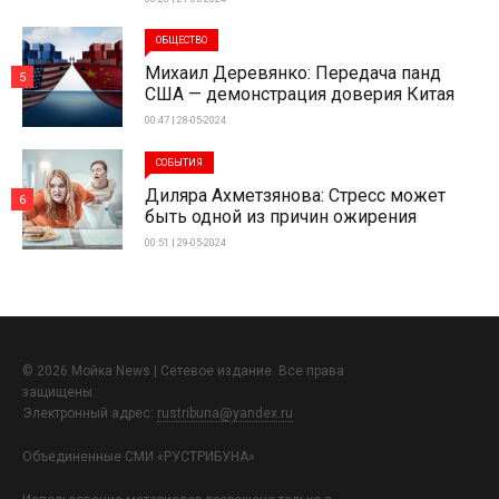
ОБЩЕСТВО
Михаил Деревянко: Передача панд
5
США — демонстрация доверия Китая
00:47 | 28-05-2024
СОБЫТИЯ
Диляра Ахметзянова: Стресс может
6
быть одной из причин ожирения
00:51 | 29-05-2024
© 2026 Мойка News | Сетевое издание. Все права
защищены.
Электронный адрес:
rustribuna@yandex.ru
Объединенные СМИ «РУСТРИБУНА»