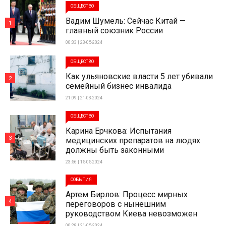
ОБЩЕСТВО
Вадим Шумель: Сейчас Китай —
1
главный союзник России
00:33 | 23-05-2024
ОБЩЕСТВО
Как ульяновские власти 5 лет убивали
2
семейный бизнес инвалида
21:09 | 21-03-2024
ОБЩЕСТВО
Карина Ерчкова: Испытания
3
медицинских препаратов на людях
должны быть законными
23:56 | 15-05-2024
СОБЫТИЯ
Артем Бирлов: Процесс мирных
4
переговоров с нынешним
руководством Киева невозможен
00:28 | 21-05-2024